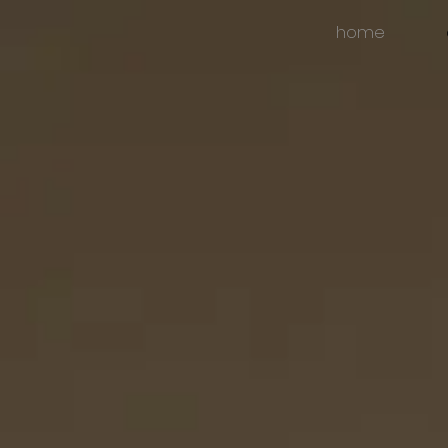
home
35 year
199