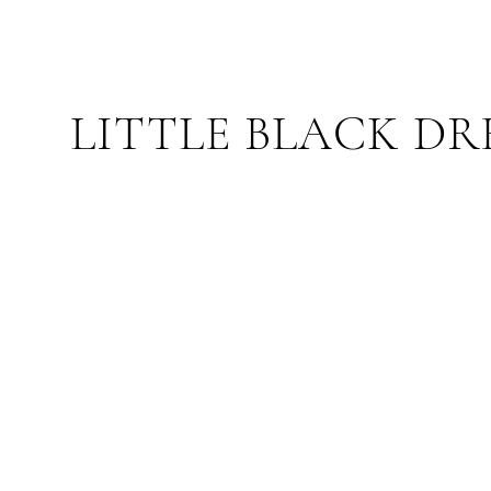
BUY LESS, CHOOSE WE
LITTLE BLACK DR
PETITE ROBE NOIRE
CHOOSE WELL, MAKE