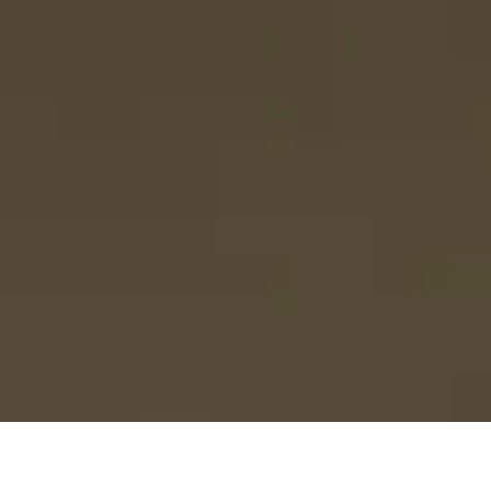
k ins Archiv, um den Kern
 betrachten und als
Zukunft zu nutzen.
 into the archive to see
y style and use it as
future.
COLLECTION