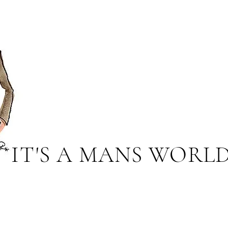
FLANELL SUIT
AME
IT'S A MANS WORL
FLANNEL SUIT
GIGOLO