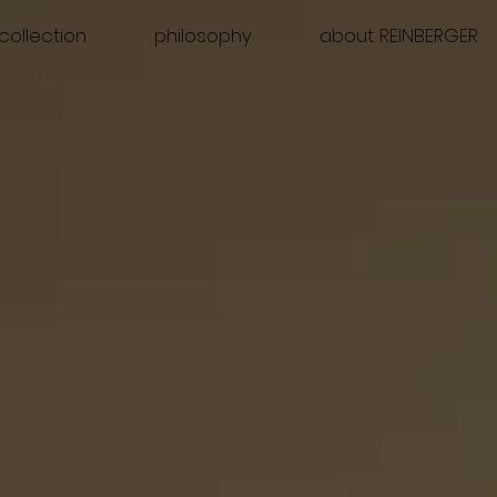
collection
philosophy
about REINBERGER
s in fashion
0-2025