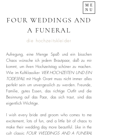
ME
NU
FOUR WEDDINGS AND
A FUNERAL
die hochzeitskleider
Aufregung, eine Menge Spaß und ein bisschen
Chaos wünsche ich jedem Brautpaar, daß zu mir
kommt, um ihren Hochzeitstag schöner zu machen.
Wie im Kultklassiker
VIER HOCHZEITEN UND EIN
TODESFALL
mit Hugh Grant muss nicht immer alles
perfekt sein um unvergesslich zu werden. Freunde,
Familie, gutes Essen, das richtige Outfit und die
Besinnung auf das Paar, das sich traut, sind das
eigentlich Wichtige.
I wish every bride and groom who comes to me
excitement, lots of fun, and a little bit of chaos to
make their wedding day more beautiful. Like in the
cult classic
FOUR WEDDINGS AND A FUNERAL