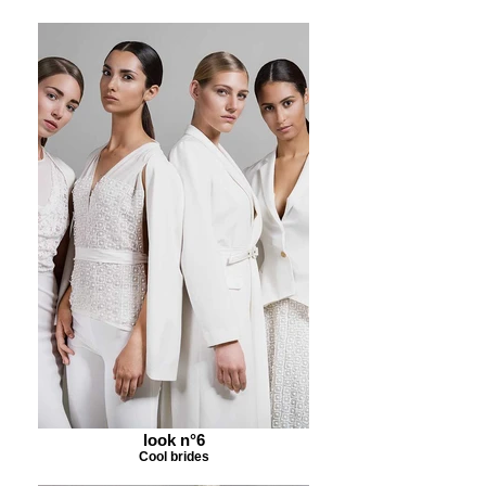
look n°6
Cool brides